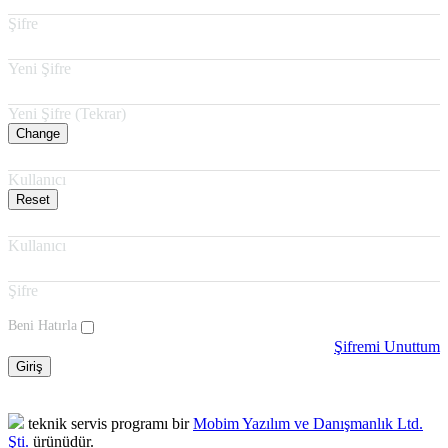
Şifre
Yeni Şifre
Yeni Şifre (Tekrar)
Change
Kullanıcı
Reset
Kullanıcı
Şifre
Beni Hatırla
Şifremi Unuttum
Giriş
teknik servis programı bir
Mobim Yazılım ve Danışmanlık Ltd.
Şti.
ürünüdür.